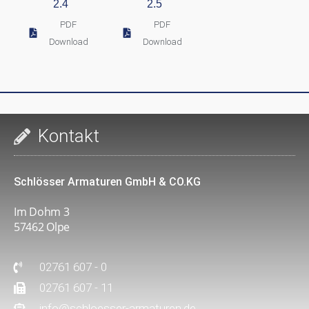
2.4
2.5
PDF
PDF
Download
Download
Kontakt
Schlösser Armaturen GmbH & CO.KG
Im Dohm 3
57462 Olpe
02761 607 - 0
02761 607 - 11
info@schloesser-armaturen.de